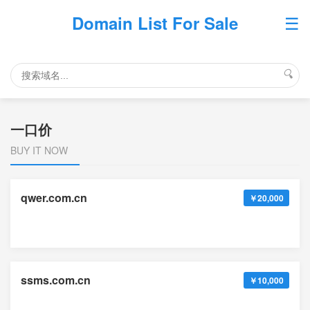
☰
Domain List For Sale
🔍
一口价
BUY IT NOW
qwer.com.cn
￥20,000
ssms.com.cn
￥10,000